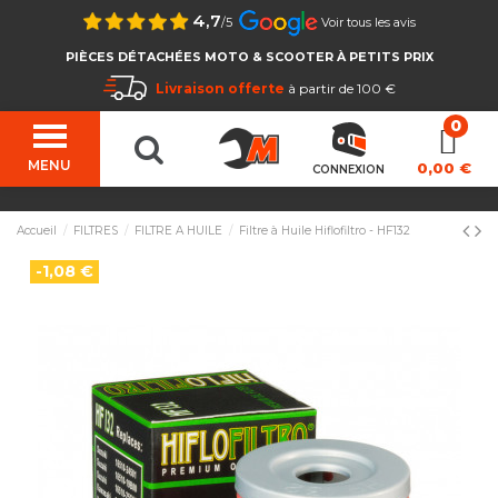
4,7
/5
Voir tous les avis
PIÈCES DÉTACHÉES MOTO & SCOOTER À PETITS PRIX
Livraison offerte
à partir de 100 €
MENU
0,00 €
CONNEXION
Accueil
FILTRES
FILTRE A HUILE
Filtre à Huile Hiflofiltro - HF132
-1,08 €