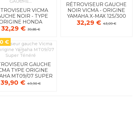
RÉTROVISEUR GAUCHE
TROVISEUR VICMA
NOIR VICMA - ORIGINE
UCHE NOIR - TYPE
YAMAHA X-MAX 125/300
32,29 €
ORIGINE HONDA
43,09 €
32,29 €
ROSSRUNNER 800
39,85 €
00 €
TROVISEUR GAUCHE
CMA TYPE ORIGINE
AHA MT09/07 SUPER
39,90 €
TÉNÉRÉ
49,90 €