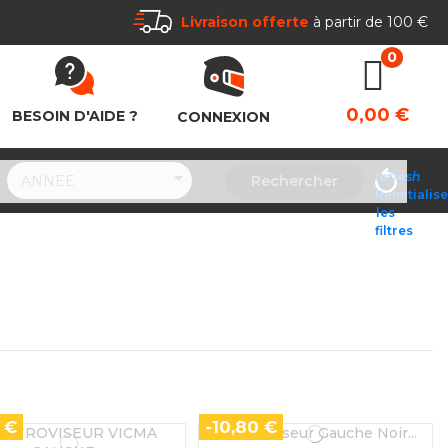
Livraison offerte
à partir de 100 €
0,00 €
BESOIN D'AIDE ?
CONNEXION
refresh
Rechercher
Réinitialis
les
filtres
 €
-10,80 €