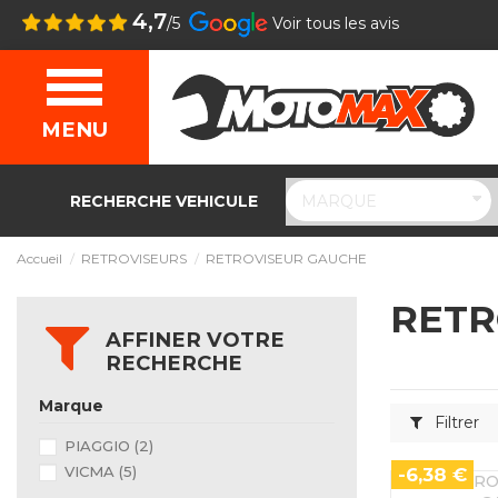
4,7
/5
Voir tous les avis
MENU
RECHERCHE VEHICULE
Accueil
RETROVISEURS
RETROVISEUR GAUCHE
RETR
AFFINER VOTRE
RECHERCHE
Marque
Filtrer
PIAGGIO
(2)
VICMA
(5)
-6,38 €