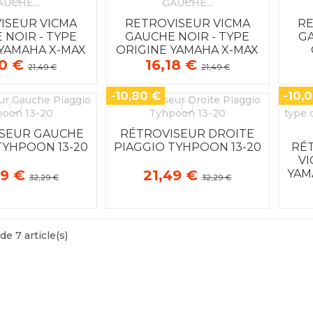
ISEUR VICMA
RETROVISEUR VICMA
RE
 NOIR - TYPE
GAUCHE NOIR - TYPE
GA
 YAMAHA X-MAX
ORIGINE YAMAHA X-MAX
10 €
16,18 €
50/125
125
C
21,49 €
21,49 €
-10,80 €
-10,
SEUR GAUCHE
RÉTROVISEUR DROITE
TYHPOON 13-20
PIAGGIO TYHPOON 13-20
RÉ
VI
49 €
21,49 €
YAM
32,29 €
32,29 €
de 7 article(s)