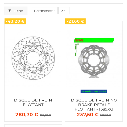
Filtrer
Pertinence
3
-43,20 €
-21,60 €
Précommande
DISQUE DE FREIN
DISQUE DE FREIN NG
FLOTTANT
BRAKE PETALE
FLOTTANT - 1689XG
280,70 €
237,50 €
323,90 €
259,10 €