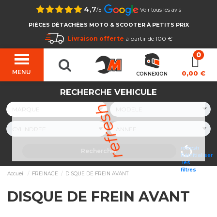
4,7
/5
Voir tous les avis
PIÈCES DÉTACHÉES MOTO & SCOOTER À PETITS PRIX
Livraison offerte
à partir de 100 €
MENU
0,00 €
CONNEXION
RECHERCHE VEHICULE
refresh
refresh
Rechercher
Réinitialiser
les
filtres
Accueil
FREINAGE
DISQUE DE FREIN AVANT
DISQUE DE FREIN AVANT