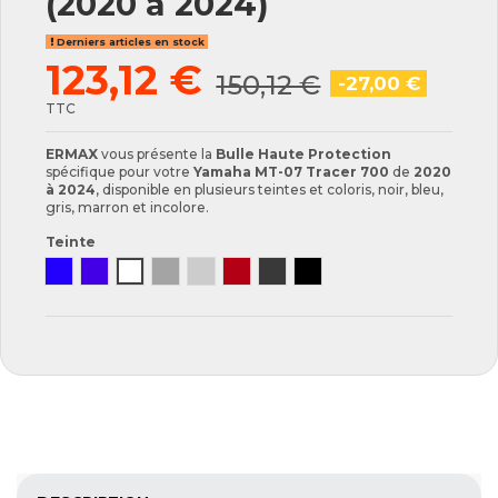
(2020 à 2024)
Derniers articles en stock
123,12 €
150,12 €
-27,00 €
TTC
ERMAX
vous présente la
Bulle Haute Protection
spécifique pour votre
Yamaha MT-07 Tracer 700
de
2020
à 2024
, disponible en plusieurs teintes et coloris, noir, bleu,
gris, marron et incolore.
Teinte
Bleu satin
Bleu violet
Clair
Gris
Gris satin
Marron
Fumée claire
Fumée Foncée