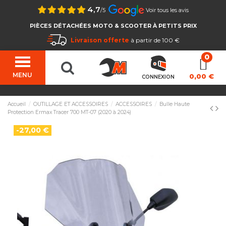
4,7
/5
Voir tous les avis
PIÈCES DÉTACHÉES MOTO & SCOOTER À PETITS PRIX
Livraison offerte
à partir de 100 €
MENU
0,00 €
CONNEXION
Accueil
OUTILLAGE ET ACCESSOIRES
ACCESSOIRES
Bulle Haute
Protection Ermax Tracer 700 MT-07 (2020 à 2024)
-27,00 €