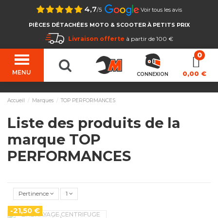
4,7
/5
Voir tous les avis
PIÈCES DÉTACHÉES MOTO & SCOOTER À PETITS PRIX
Livraison offerte
à partir de 100 €
MENU
0,00 €
CONNEXION
Accueil
Marques
TOP PERFORMANCES
Liste des produits de la
marque TOP
PERFORMANCES
Pertinence
1
-21,50 €