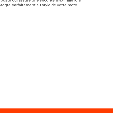
buste qui assure une sécurité maximale lors
intègre parfaitement au style de votre moto.