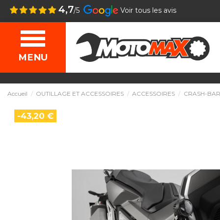
4,7
/5
Voir tous les avis
MENU
Accueil
OUTILLAGE ET ACCESSOIRES
ACCESSOIRES
CRASH-BAR
-43,20 €