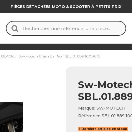
PIÈCES DÉTACHÉES MOTO & SCOOTER À PETITS PRIX
 BLACK
Sw-Motech Crash Bar Noir SBL.01.889.10000/B
Sw-Motech
SBL.01.88
Marque:
SW-MOTECH
Référence
SBL.01.889.1
Derniers articles en stock