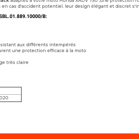
lack
adaptés à votre moto Honda XADV 750 ,une protection ro
 en cas d'accident potentiel. leur design élégant et discret s'
r SBL.01.889.10000/B:
sistant aux différents intempérés
urent une protection efficace à la moto
e très claire
2020