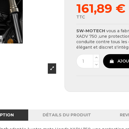
161,89 €
TTC
SW-MOTECH
vous a fabr
XADV 750 ,une protection
conduite contre tous les 
élégant et discret s'intè
AJOU
IPTION
DÉTAILS DU PRODUIT
REV