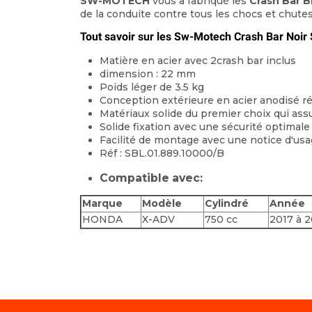
SW-MOTECH
vous a fabriqué les
Crash Bar
B
de la conduite contre tous les chocs et chutes
Tout savoir sur les Sw-Motech Crash Bar Noi
Matière en acier avec 2crash bar inclus
dimension : 22 mm
Poids léger de 3.5 kg
Conception extérieure en acier anodisé ré
Matériaux solide du premier choix qui ass
Solide fixation avec une sécurité optimale
Facilité de montage avec une notice d'usag
Réf : SBL.01.889.10000/B
Compatible avec:
Marque
Modèle
Cylindré
Année
HONDA
X-ADV
750 cc
2017 à 