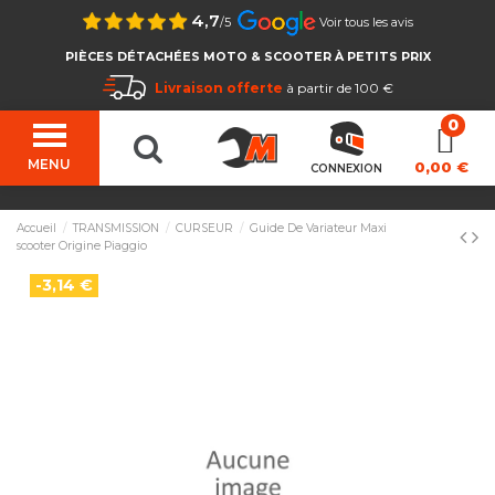
4,7
/5
Voir tous les avis
PIÈCES DÉTACHÉES MOTO & SCOOTER À PETITS PRIX
Livraison offerte
à partir de 100 €
MENU
0,00 €
CONNEXION
Accueil
TRANSMISSION
CURSEUR
Guide De Variateur Maxi
scooter Origine Piaggio
-3,14 €