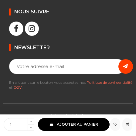
NOUS SUIVRE
NEWSLETTER
En cliquant sur le bouton vous acceptez nos
Politique de confidentialité
et
CGV
.
© 2021 Motomax France | Siteweb réalisé avec ❤️ par veZwa.com &
Findskill.fr
AJOUTER AU PANIER