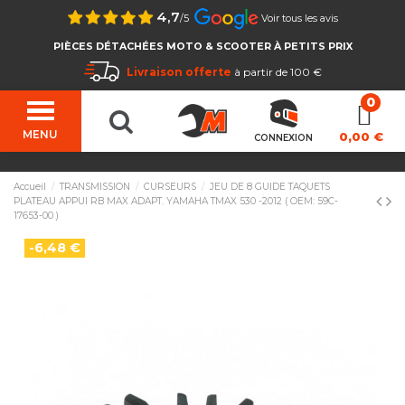
4,7
/5
Voir tous les avis
PIÈCES DÉTACHÉES MOTO & SCOOTER À PETITS PRIX
Livraison offerte
à partir de 100 €
MENU
0,00 €
CONNEXION
Accueil
TRANSMISSION
CURSEURS
JEU DE 8 GUIDE TAQUETS
PLATEAU APPUI RB MAX ADAPT. YAMAHA TMAX 530 -2012 ( OEM: 59C-
17653-00 )
-6,48 €