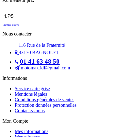
Au meilleur prix
4,7
/5
Voir tous les avis
Nous contacter
116 Rue de la Fraternité
93170 BAGNOLET
01 41 63 48 50
motomax.idf@gmail.com
Informations
Service carte grise
Mentions légales
Conditions générales de ventes
Protection données personnelles
Contactez-nous
Mon Compte
Mes informations
Mes adresses