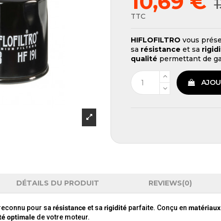
10,69 €
1
TTC
HIFLOFILTRO
vous prése
sa
résistance
et sa
rigid
qualité
permettant de ga
AJOU
DÉTAILS DU PRODUIT
REVIEWS
(0)
 reconnu pour sa
résistance
et sa
rigidité
parfaite. Conçu en
matériaux
té optimale
de votre moteur.