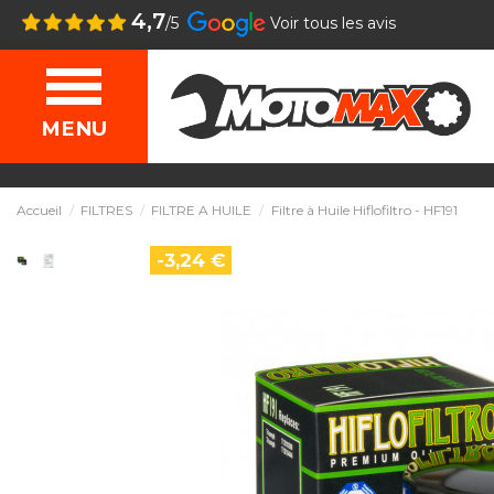
4,7
/5
Voir tous les avis
MENU
Accueil
FILTRES
FILTRE A HUILE
Filtre à Huile Hiflofiltro - HF191
-3,24 €