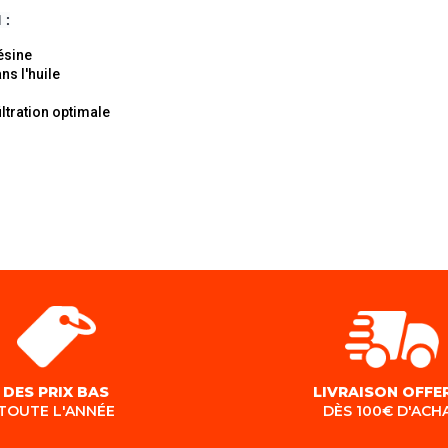
 :
ésine
ns l'huile
iltration optimale
DES PRIX BAS
LIVRAISON OFFE
TOUTE L'ANNÉE
DÈS 100€ D'ACH