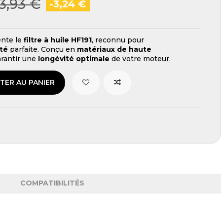
3,93 €
-3,24 €
nte le
filtre à huile HF191
, reconnu pour
ité
parfaite. Conçu en
matériaux de haute
rantir une
longévité optimale
de votre moteur.
TER AU PANIER
COMPATIBILITÉS