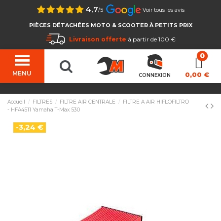
4,7
/5
Voir tous les avis
PIÈCES DÉTACHÉES MOTO & SCOOTER À PETITS PRIX
Livraison offerte
à partir de 100 €
MENU
0,00 €
CONNEXION
Accueil
FILTRES
FILTRE AIR CENTRALE
FILTRE A AIR HIFLOFILTRO
- HFA4511 Yamaha T-Max 530
-3,24 €