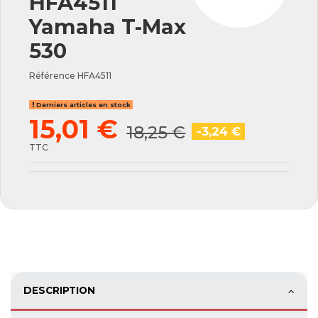
HFA4511
Yamaha T-Max
530
Référence
HFA4511
Derniers articles en stock
15,01 €
18,25 €
-3,24 €
TTC
DESCRIPTION