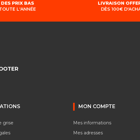
DES PRIX BAS
LIVRAISON OFFE
TOUTE L'ANNÉE
DÈS 100€ D'ACH
COOTER
ATIONS
MON COMPTE
e grise
Mes informations
gales
Mes adresses