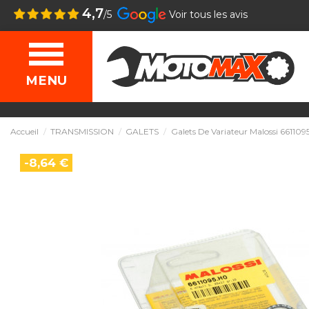
4,7
/5
Voir tous les avis
MENU
Accueil
TRANSMISSION
GALETS
Galets De Variateur Malossi 661109
-8,64 €