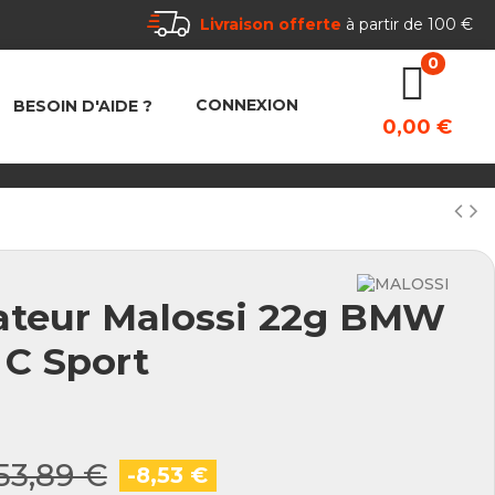
Livraison offerte
à partir de 100 €
CONNEXION
BESOIN D'AIDE ?
0,00 €
iateur Malossi 22g BMW
 C Sport
53,89 €
-8,53 €