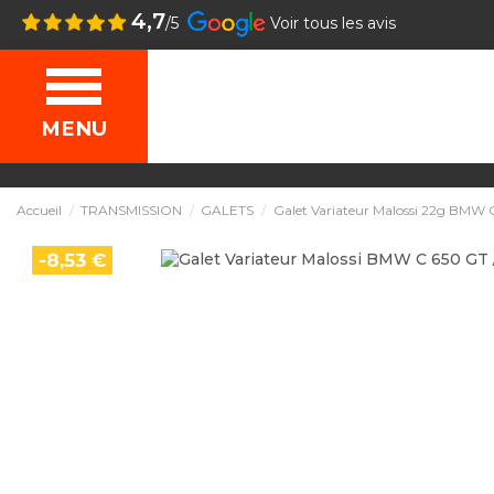
4,7
/5
Voir tous les avis
MENU
Accueil
TRANSMISSION
GALETS
Galet Variateur Malossi 22g BMW C
-8,53 €