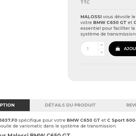
TTC
MALOSSI
vous dévoile l
votre
BMW C650 GT
et
essentiel pour faciliter l
système de transmission
AJOU
IPTION
DÉTAILS DU PRODUIT
REV
15657.F0
spécifique pour votre
BMW C650 GT
et
C Sport 600
a poulie de variomatic dans le système de transmission.
ateur Malossi BMW C650 GT