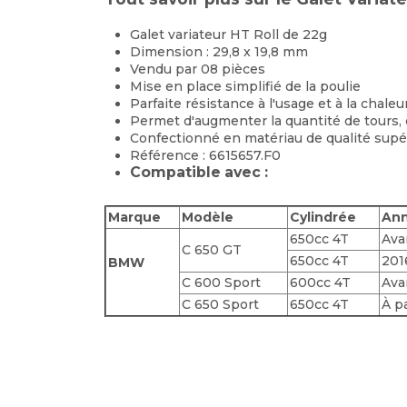
Galet variateur HT Roll de 22g
Dimension : 29,8 x 19,8 mm
Vendu par 08 pièces
Mise en place simplifié de la poulie
Parfaite résistance à l'usage et à la chaleu
Permet d'augmenter la quantité de tours, c
Confectionné en matériau de qualité supé
Référence : 6615657.F0
Compatible avec :
Marque
Modèle
Cylindrée
An
650cc 4T
Ava
C 650 GT
650cc 4T
201
BMW
C 600 Sport
600cc 4T
Ava
C 650 Sport
650cc 4T
À p