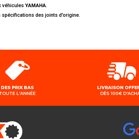
x véhicules
YAMAHA
.
 spécifications des joints d'origine.
DES PRIX BAS
LIVRAISON OFFE
TOUTE L'ANNÉE
DÈS 100€ D'ACH