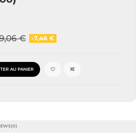
9,06 €
-7,46 €
TER AU PANIER
IEWS
(0)