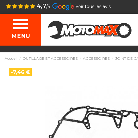
4,7
/5
Voir tous les avis
MENU
Accueil
OUTILLAGE ET ACCESSOIRES
ACCESSOIRES
JOINT DE 
-7,46 €