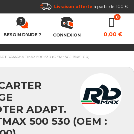
Livraison offerte
à partir de 100 €
0,00 €
BESOIN D'AIDE ?
CONNEXION
. YAMAHA TMAX 500 530 (OEM : 5GJ-15451-00)
 CARTER
GE
TER ADAPT.
MAX 500 530 (OEM :
00)