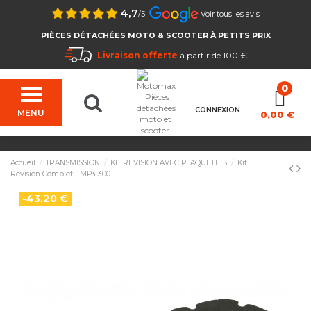
4,7
/5
Voir tous les avis
PIÈCES DÉTACHÉES MOTO & SCOOTER À PETITS PRIX
Livraison offerte
à partir de 100 €
CONNEXION
MENU
0,00 €
Accueil
TRANSMISSION
KIT REVISION AVEC PLAQUETTES
Kit
Révision Complet - MP3 300
-43,20 €