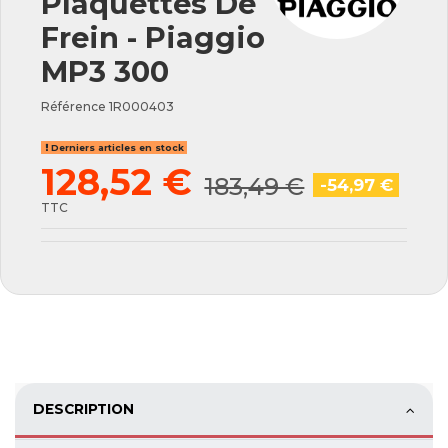
Plaquettes De
Frein - Piaggio
MP3 300
Référence
1R000403
Derniers articles en stock
128,52 €
183,49 €
-54,97 €
TTC
DESCRIPTION