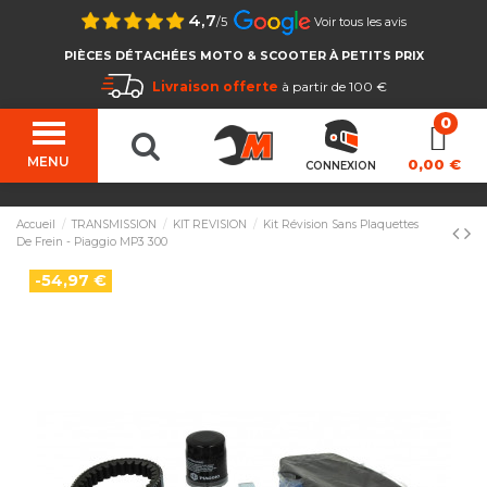
4,7
/5
Voir tous les avis
PIÈCES DÉTACHÉES MOTO & SCOOTER À PETITS PRIX
Livraison offerte
à partir de 100 €
MENU
0,00 €
CONNEXION
Accueil
TRANSMISSION
KIT REVISION
Kit Révision Sans Plaquettes
De Frein - Piaggio MP3 300
-54,97 €