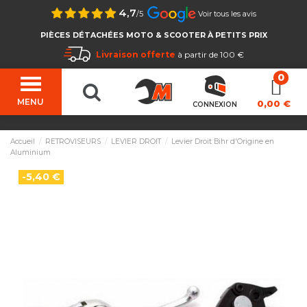
4,7
/5
Voir tous les avis
PIÈCES DÉTACHÉES MOTO & SCOOTER À PETITS PRIX
Livraison offerte
à partir de 100 €
MENU
0,00 €
CONNEXION
Accueil
RETROVISEURS
LEVIER DROIT
Levier Droit Bihr d'Origine en
Aluminium
-5,40 €