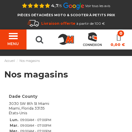
4,7
/5
Voir tous les avis
PIÈCES DÉTACHÉES MOTO & SCOOTER À PETITS PRIX
Livraison offerte
à partir de 100 €
MENU
0,00 €
CONNEXION
Accueil
Nos magasins
Nos magasins
Dade County
3030 SW 8th St Miami
Miami, Florida 33135
États-Unis
Lun.
09:00AM - 07:00PM
Mar.
09:00AM - 07:00PM
Mer.
09:00AM - 07:00PM