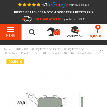
4,7
/5
Voir tous les avis
PIÈCES DÉTACHÉES MOTO & SCOOTER À PETITS PRIX
Livraison offerte
à partir de 100 €
MENU
0,00 €
CONNEXION
Accueil
FREINAGE
PLAQUETTES DE FREIN
PLAQUETTES DE
FREIN ARR
PLAQUETTES DE FREIN - GLADIUS AR CBR250R + ABS AR
-10,54 €