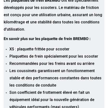
Les
plaquettes de frein BREMBO
ont été
spécialement
développés
pour
les
scooters.
Le
matériau
de
friction
est
conçu
pour
une
utilisation
urbaine,
assurant
un
long
kilométrage
et
une
stabilité
dans
toutes
les
conditions
d'utilisation.
En savoir plus sur les plaquette de frein BREMBO :
XS
:
plaquette
frittée
pour
scooter
Plaquettes
de
frein
spécialement pour les
scooter
Recommandées
pour
les
freins
avant
ou
arrière
Les coussinets
garantissent
un
fonctionnement
stable
et
des
performances
constantes
dans
toutes
les
conditions
de
conduite
Son
coefficient
de
frottement
élevé
en
fait
un
équipement
idéal
pour
la
nouvelle
génération
de
véhicules
performants
(maxi
scooters)