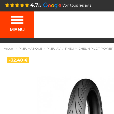
4,7
/5
Voir tous les avis
MENU
Accueil
PNEUMATIQUE
PNEU AV
PNEU MICHELIN PILOT POWER 3 
-32,40 €