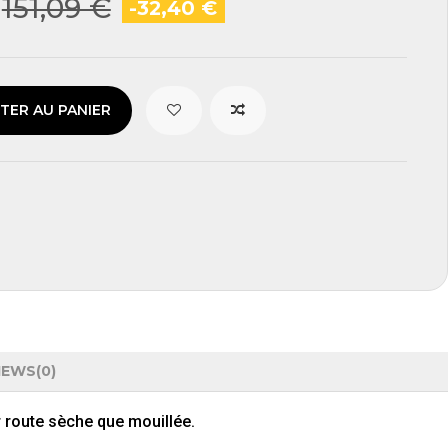
151,09 €
-32,40 €
TER AU PANIER
IEWS
(0)
ur route sèche que mouillée.