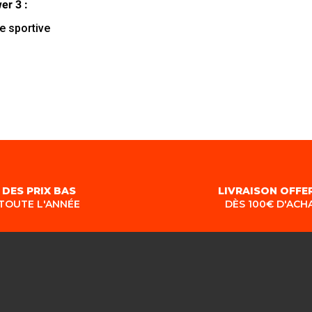
er 3 :
e sportive
DES PRIX BAS
LIVRAISON OFFE
TOUTE L'ANNÉE
DÈS 100€ D'ACH