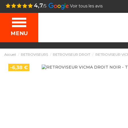
4,7
/5
Voir tous les avis
MENU
Accueil
RETROVISEURS
RETROVISEUR DROIT
RETROVISEUR VICM
-6,38 €