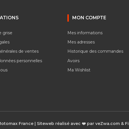
ATIONS
MON COMPTE
e grise
Mes informations
gales
Mes adresses
générales de ventes
Historique des commandes
données personnelles
Avoirs
nous
Ma Wishlist
otomax France | Siteweb réalisé avec ❤️ par veZwa.com & Fin