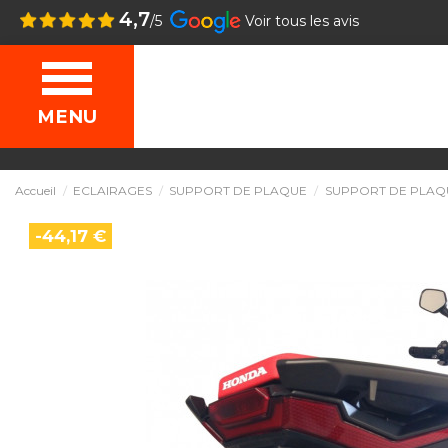
4,7
/5
Voir tous les avis
MENU
Accueil
ECLAIRAGES
SUPPORT DE PLAQUE
SUPPORT DE PLAQU
-44,17 €