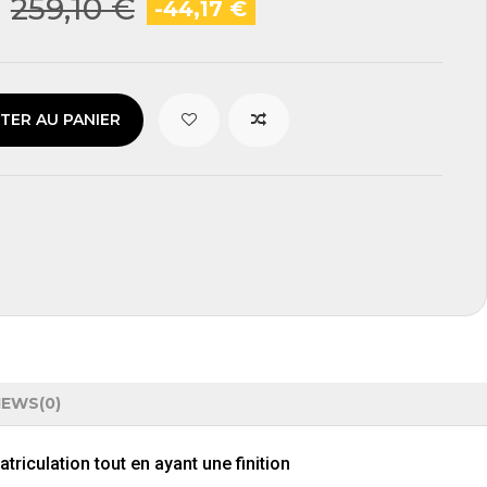
€
259,10 €
-44,17 €
TER AU PANIER
IEWS
(0)
triculation tout en ayant une
finition