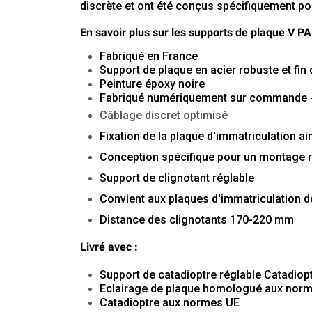
discrète
et ont été conçus spécifiquement pou
En savoir plus sur les supports de plaque V P
Fabriqué en France
Support de plaque en acier robuste et fin
Peinture époxy noire
Fabriqu
é numériquement sur commande - d
C
âblage
discret
optimisé
Fixation
de la plaque d'immatriculation ai
Conception
spécifique
pour
un
montage
Support
de
clignotant
réglable
Convient
aux
plaques
d'immatriculation
d
D
istance
des
clignotants
170-220
mm
Livré avec :
Support de catadioptre réglable Catadio
Eclairage de plaque homologué aux nor
Catadioptre aux normes UE