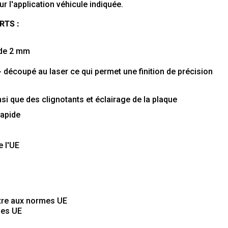
r l'application véhicule indiquée.
ARTS :
 de 2 mm
écoupé au laser ce qui permet une finition de précision
nsi que des clignotants et éclairage de la
plaque
rapide
e
l'UE
ptre aux normes UE
mes UE