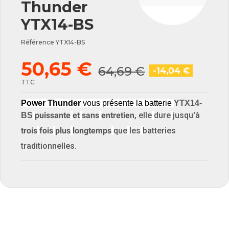
Thunder
YTX14-BS
Référence
YTX14-BS
50,65 €
64,69 €
-14,04 €
TTC
Power Thunder
vous présente la batterie
YTX14-
puissante
et
sans
entretien
, elle
dure
jusqu'à
BS
trois
fois
plus
longtemps
que
les
batteries
traditionnelles.