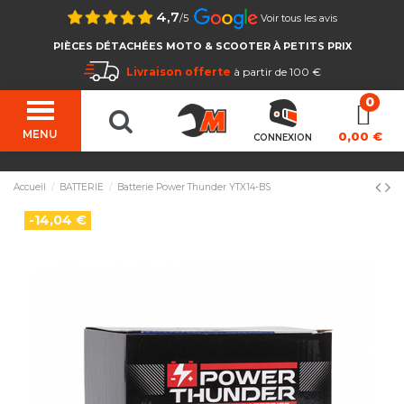
4,7
/5
Voir tous les avis
PIÈCES DÉTACHÉES MOTO & SCOOTER À PETITS PRIX
Livraison offerte
à partir de 100 €
MENU
0,00 €
CONNEXION
Accueil
BATTERIE
Batterie Power Thunder YTX14-BS
-14,04 €