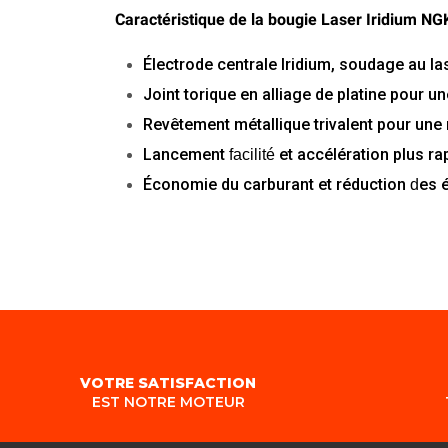
Caractéristique de la bougie Laser Iridium NG
Électrode
centrale
Iridium,
soudage au
la
Joint
torique
en
alliage
de
platine
pour
un
Revêtement
métallique
trivalent
pour
une
Lancement
et
accélération
plus
ra
facilité
Économie
du
carburant
et
réduction
es
d
VOTRE SATISFACTION
EST NOTRE MOTEUR