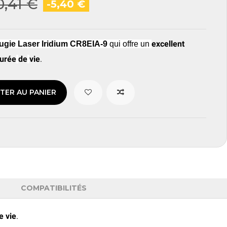
0,41 €
-5,40 €
excellent
ugie
Laser Iridium CR8EIA-9
qui offre
un
urée
de
vie
.
TER AU PANIER
COMPATIBILITÉS
e
vie
.