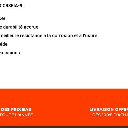
K CR8EIA-9 :
ser
e
durabilité
accrue
meilleure
résistance
à
la
corrosion
et
à
l'usure
pide
émissions
DES PRIX BAS
LIVRAISON OFFE
TOUTE L'ANNÉE
DÈS 100€ D'ACH