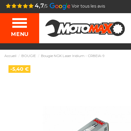
4,7
/5
Voir tous les avis
MENU
Accueil
BOUGIE
Bougie NGK Laser Iridium - CR8EIA-9
-5,40 €