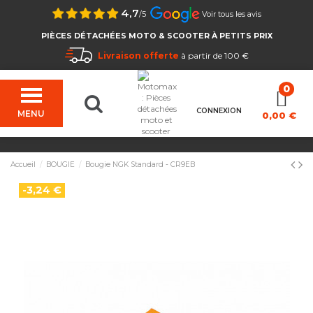
4,7
/5
Voir tous les avis
PIÈCES DÉTACHÉES MOTO & SCOOTER À PETITS PRIX
Livraison offerte
à partir de 100 €
CONNEXION
MENU
0,00 €
Accueil
BOUGIE
Bougie NGK Standard - CR9EB
-3,24 €