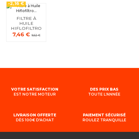
-2,16 €
FILTRE À
HUILE
HIFLOFILTRO
HF183
7,46 €
9,62 €
VOTRE SATISFACTION
DES PRIX BAS
EST NOTRE MOTEUR
TOUTE L'ANNÉE
LIVRAISON OFFERTE
PAIEMENT SÉCURISÉ
DÈS 100€ D'ACHAT
ROULEZ TRANQUILLE