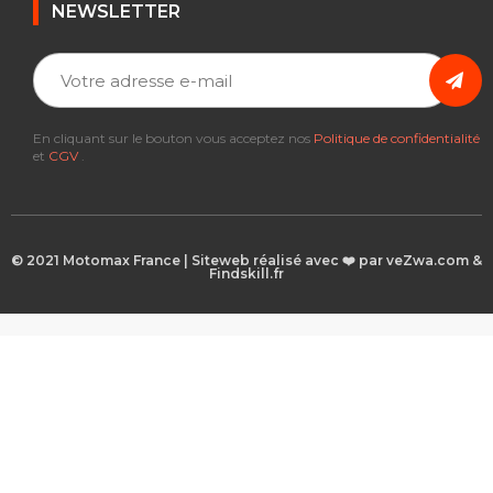
NEWSLETTER
En cliquant sur le bouton vous acceptez nos
Politique de confidentialité
et
CGV
.
© 2021 Motomax France | Siteweb réalisé avec ❤️ par veZwa.com &
Findskill.fr