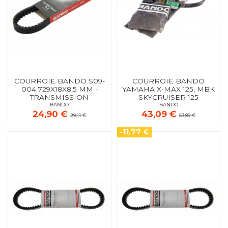
COURROIE BANDO S09-
COURROIE BANDO
004 729X18X8,5 MM -
YAMAHA X-MAX 125, MBK
TRANSMISSION
SKYCRUISER 125
BANDO
BANDO
24,90 €
43,09 €
29,11 €
53,89 €
-11,77 €