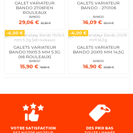
GALET VARIATEUR
GALETS VARIATEUR
BANDO 270611EN
BANDO - 270106
ROULEAUX
BANDO
BANDO
29,06 €
16,09 €
32,30 €
20,41 €
-4,00 €
-4,00 €
GALETS VARIATEUR
GALETS VARIATEUR
BANDO 19X15.5 MM 5.3G
BANDO 20X15 MM 14,5G
(X6 ROULEAUX)
BANDO
BANDO
15,90 €
16,90 €
19,90 €
20,90 €
VOTRE SATISFACTION
DES PRIX BAS
EST NOTRE MOTEUR
TOUTE L'ANNÉE