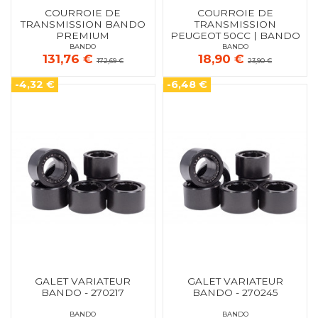
COURROIE DE
COURROIE DE
TRANSMISSION BANDO
TRANSMISSION
PREMIUM
PEUGEOT 50CC | BANDO
S17-001
BANDO
BANDO
131,76 €
18,90 €
172,69 €
23,90 €
-4,32 €
-6,48 €
GALET VARIATEUR
GALET VARIATEUR
BANDO - 270217
BANDO - 270245
BANDO
BANDO