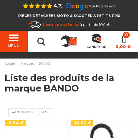
4,7
/5
Voir tous les avis
PIÈCES DÉTACHÉES MOTO & SCOOTER À PETITS PRIX
Livraison offerte
à partir de 100 €
MENU
0,00 €
CONNEXION
Accueil
Marques
BANDO
Liste des produits de la
marque BANDO
Pertinence
22
-8,64 €
-10,00 €