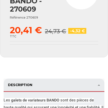
BANDO -
270609
Référence
270609
20,41 €
24,73 €
-4,32 €
TTC
DESCRIPTION
Les
galets de variateurs BANDO
sont des pièces de
haute qualité qui assurent une longévité et une fiabilité.
Il