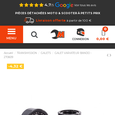
4,7
/5
Voir tous les avis
PIÈCES DÉTACHÉES MOTO & SCOOTER À PETITS PRIX
Livraison offerte
à partir de 100 €
MENU
0,00 €
CONNEXION
Accueil
TRANSMISSION
GALETS
GALET VARIATEUR BANDO -
270609
-4,32 €