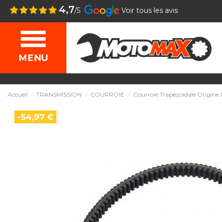
4,7
/5
Voir tous les avis
MENU
Accueil
TRANSMISSION
COURROIE
Courroie Trapezoidale Origine 
-54,97 €