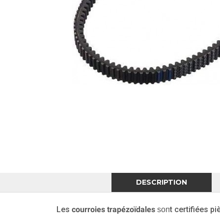
DESCRIPTION
Les
courroies trapézoïdales
t
certifiées p
son