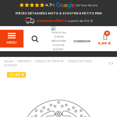
4,7
/5
Voir tous les avis
PIÈCES DÉTACHÉES MOTO & SCOOTER À PETITS PRIX
Livraison offerte
à partir de 100 €
CONNEXION
MENU
0,00 €
Accueil
FREINAGE
DISQUE DE FREIN AV
DISQUE DE FREIN
FLOTTANT
-21,60 €