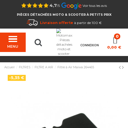
4,7
/5
Voir tous les avis
PIÈCES DÉTACHÉES MOTO & SCOOTER À PETITS PRIX
Livraison offerte
à partir de 100 €
CONNEXION
MENU
0,00 €
Accueil
FILTRES
FILTRE A AIR
Filtre à Air Maiwa 264465
-5,35 €