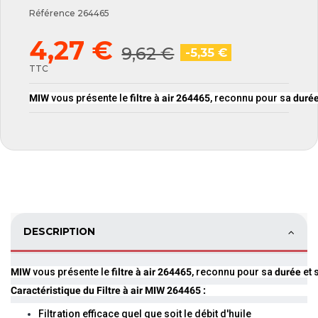
Référence
264465
4,27 €
9,62 €
-5,35 €
TTC
MIW
vous présente le
filtre à air 264465
, reconnu pour sa
duré
DESCRIPTION
MIW
vous présente le
filtre à air 264465
, reconnu pour sa
durée
et 
Caractéristique du
Filtre à air MIW 264465
:
Filtration efficace quel que soit le débit d'huile