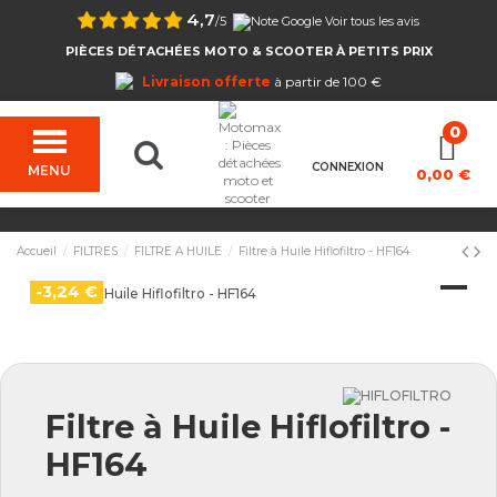
4,7
/5
Voir tous les avis
PIÈCES DÉTACHÉES MOTO & SCOOTER À PETITS PRIX
Livraison offerte
à partir de 100 €
CONNEXION
MENU
0,00 €
Accueil
FILTRES
FILTRE A HUILE
Filtre à Huile Hiflofiltro - HF164
-3,24 €
Filtre à Huile Hiflofiltro -
HF164