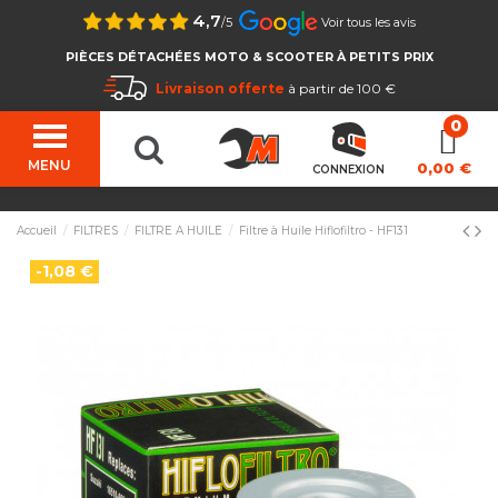
4,7
/5
Voir tous les avis
PIÈCES DÉTACHÉES MOTO & SCOOTER À PETITS PRIX
Livraison offerte
à partir de 100 €
MENU
0,00 €
CONNEXION
Accueil
FILTRES
FILTRE A HUILE
Filtre à Huile Hiflofiltro - HF131
-1,08 €