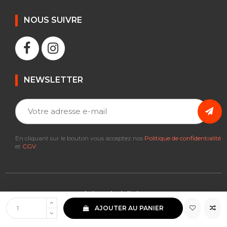
NOUS SUIVRE
NEWSLETTER
En cliquant sur le bouton vous acceptez nos
Politique de confidentialité
et
CGV
.
© 2021 Motomax France | Siteweb réalisé avec ❤️ par veZwa.com &
Findskill.fr
AJOUTER AU PANIER