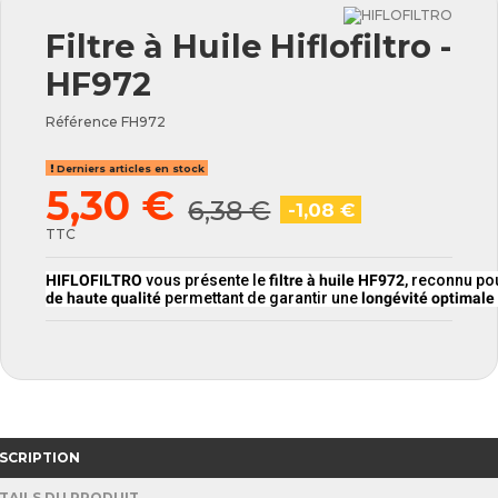
Filtre à Huile Hiflofiltro -
HF972
Référence
FH972
Derniers articles en stock
5,30 €
6,38 €
-1,08 €
TTC
HIFLOFILTRO
vous présente le
filtre à huile HF972
, reconnu po
de haute qualité
permettant de garantir une
longévité optimale
SCRIPTION
TAILS DU PRODUIT