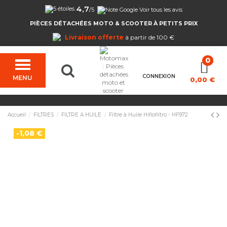
4,7
/5
Voir tous les avis
PIÈCES DÉTACHÉES MOTO & SCOOTER À PETITS PRIX
Livraison offerte
à partir de 100 €
CONNEXION
MENU
0,00 €
Accueil
FILTRES
FILTRE A HUILE
Filtre à Huile Hiflofiltro - HF972
-1,08 €