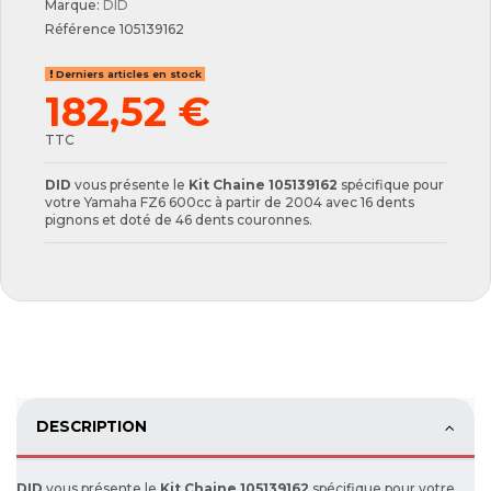
Marque:
DID
Référence
105139162
Derniers articles en stock
182,52 €
TTC
DID
vous présente le
Kit Chaine 105139162
spécifique pour
votre Yamaha FZ6 600cc à partir de 2004 avec 16 dents
pignons et doté de 46 dents couronnes.
DESCRIPTION
DID
vous présente le
Kit Chaine 105139162
spécifique pour votre