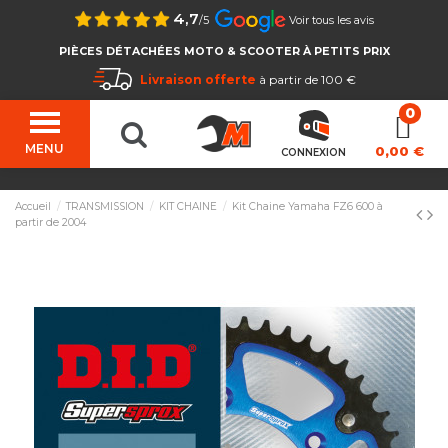
4,7
/5
Voir tous les avis
PIÈCES DÉTACHÉES MOTO & SCOOTER À PETITS PRIX
Livraison offerte
à partir de 100 €
MENU
0,00 €
CONNEXION
Accueil
TRANSMISSION
KIT CHAINE
Kit Chaine Yamaha FZ6 600 à
partir de 2004