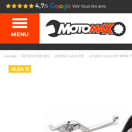
4,7
/5
Voir tous les avis
MENU
Accueil
RETROVISEURS
LEVIER GAUCHE
LEVIER GAUCHE BIHR T
-8,64 €