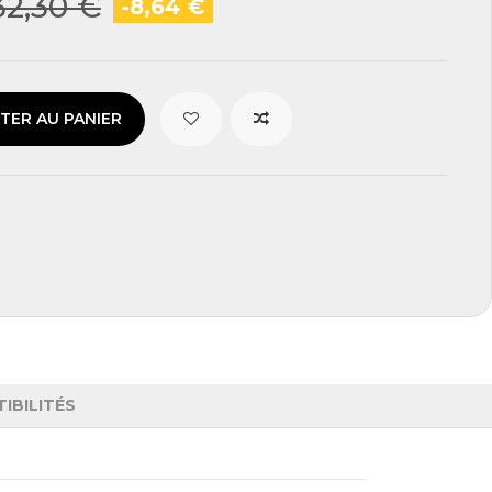
32,30 €
-8,64 €
TER AU PANIER
IBILITÉS