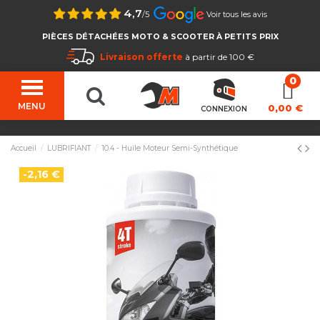
4,7
/5
Voir tous les avis
PIÈCES DÉTACHÉES MOTO & SCOOTER À PETITS PRIX
Livraison offerte
à partir de 100 €
MENU
0,00 €
CONNEXION
Accueil
LUBRIFIANT
10.4 - Huile Moteur Semi-Synthétique
-2,16 €