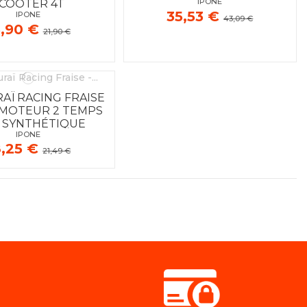
IPONE
COOTER 4T
35,53 €
IPONE
43,09 €
5,90 €
21,90 €
AÏ RACING FRAISE
E MOTEUR 2 TEMPS
 SYNTHÉTIQUE
IPONE
8,25 €
21,49 €