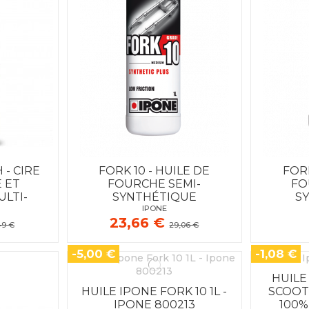
 - CIRE
FORK 10 - HUILE DE
FORK
 ET
FOURCHE SEMI-
FO
LTI-
SYNTHÉTIQUE
S
IPONE
S
23,66 €
49 €
29,06 €
-5,00 €
-1,08 €
HUILE
HUILE IPONE FORK 10 1L -
SCOOT
IPONE 800213
100%