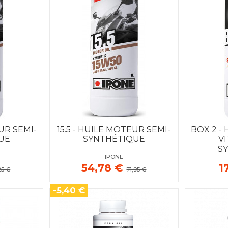
UR SEMI-
15.5 - HUILE MOTEUR SEMI-
BOX 2 - 
UE
SYNTHÉTIQUE
VI
S
IPONE
54,78 €
1
25 €
71,95 €
-5,40 €