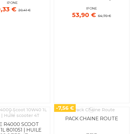
IPONE
9,33 €
IPONE
20,41 €
53,90 €
64,70 €
-7,56 €
PACK CHAINE ROUTE
E R4000 SCOOT
1L 801051 | HUILE