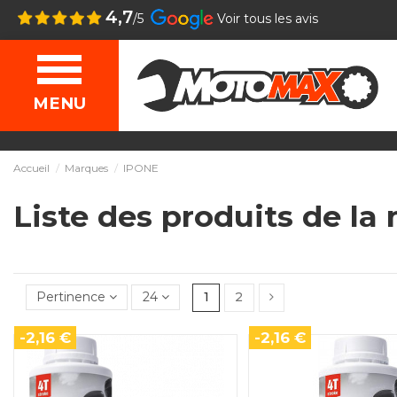
4,7
/5
Voir tous les avis
MENU
Accueil
Marques
IPONE
Liste des produits de l
Pertinence
24
1
2
-2,16 €
-2,16 €