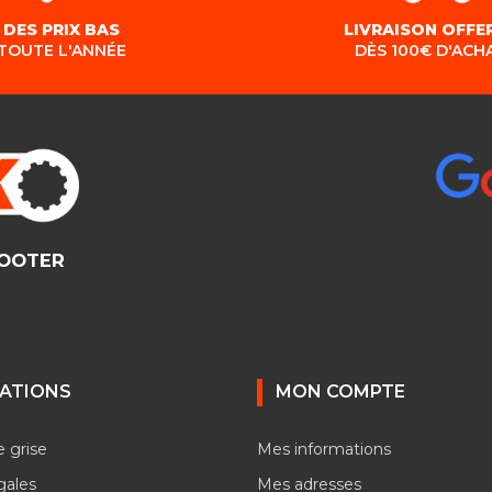
DES PRIX BAS
LIVRAISON OFFE
TOUTE L'ANNÉE
DÈS 100€ D'ACH
COOTER
ATIONS
MON COMPTE
e grise
Mes informations
gales
Mes adresses