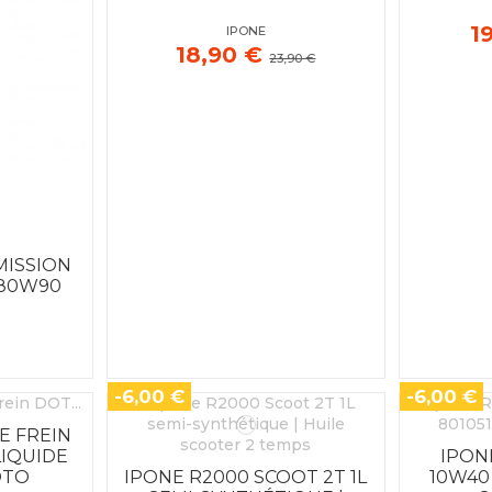
1
IPONE
18,90 €
23,90 €
MISSION
 80W90
-6,00 €
-6,00 €
E FREIN
 LIQUIDE
IPON
OTO
IPONE R2000 SCOOT 2T 1L
10W40 