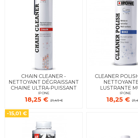
CHAIN CLEANER -
CLEANER POLISH
NETTOYANT DÉGRAISSANT
NETTOYANTE
CHAINE ULTRA-PUISSANT
LUSTRANTE MU
IPONE
IPONE
SURFACE
18,25 €
18,25 €
21,49 €
21,
-15,01 €