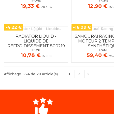
IPONE
IPONE
19,33 €
12,90 €
20,41 €
15,
-4,22 €
-16,09 €
RADIATOR LIQUID -
SAMOURAÏ RACING
LIQUIDE DE
MOTEUR 2 TEMP
REFROIDISSEMENT 800219
SYNTHÉTIQ
IPONE
IPONE
10,78 €
59,40 €
15,01 €
75,
Affichage 1-24 de 29 article(s)
1
2