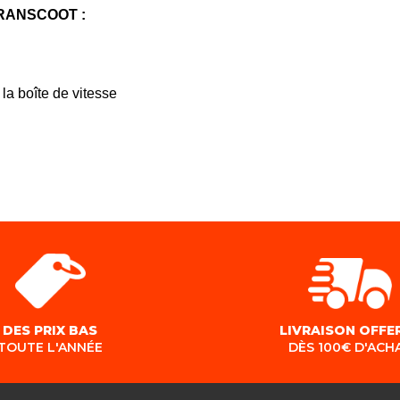
n TRANSCOOT :
la boîte de vitesse
DES PRIX BAS
LIVRAISON OFFE
TOUTE L'ANNÉE
DÈS 100€ D'ACH