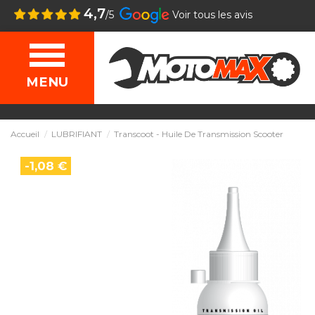
4,7
/5
Voir tous les avis
MENU
Accueil
LUBRIFIANT
Transcoot - Huile De Transmission Scooter
-1,08 €