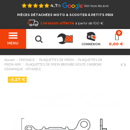
4,7
/5
Voir tous les avis
PIÈCES DÉTACHÉES MOTO & SCOOTER À PETITS PRIX
Livraison offerte
à partir de 100 €
MENU
0,00 €
CONNEXION
Accueil
FREINAGE
PLAQUETTES DE FREIN
PLAQUETTES DE
FREIN ARR
PLAQUETTES DE FREIN BREMBO ROUTE CARBONE
CERAMIQUE - 07YA53CC
-5,27 €