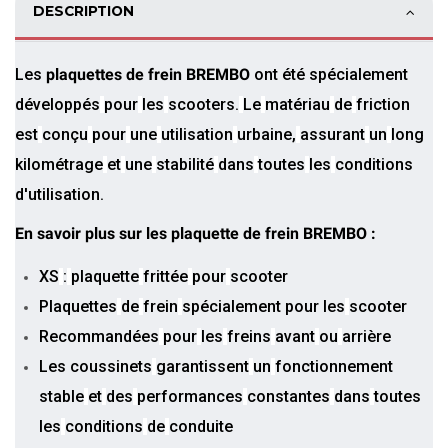
DESCRIPTION
Les
plaquettes de frein BREMBO
ont été
spécialement
développés
pour
les
scooters.
Le
matériau
de
friction
est
conçu
pour
une
utilisation
urbaine,
assurant
un
long
kilométrage
et
une
stabilité
dans
toutes
les
conditions
d'utilisation.
En savoir plus sur les plaquette de frein BREMBO :
XS
:
plaquette
frittée
pour
scooter
Plaquettes
de
frein
spécialement pour les
scooter
Recommandées
pour
les
freins
avant
ou
arrière
Les coussinets
garantissent
un
fonctionnement
stable
et
des
performances
constantes
dans
toutes
les
conditions
de
conduite