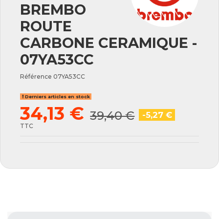
BREMBO
ROUTE
CARBONE CERAMIQUE -
07YA53CC
Référence
07YA53CC
Derniers articles en stock
34,13 €
39,40 €
-5,27 €
TTC