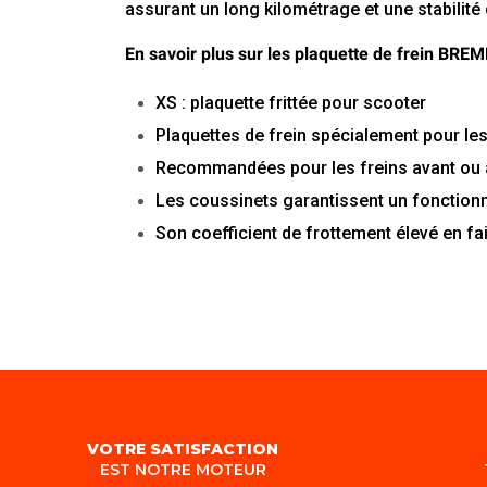
assurant
un
long
kilométrage
et
une
stabilité
En savoir plus sur les plaquette de frein BREM
XS
:
plaquette
frittée
pour
scooter
Plaquettes
de
frein
spécialement pour le
Recommandées
pour
les
freins
avant
ou
Les coussinets
garantissent
un
fonction
Son
coefficient
de
frottement
élevé
en
fai
VOTRE SATISFACTION
EST NOTRE MOTEUR