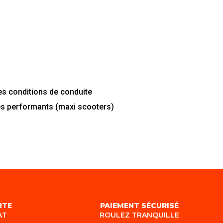
es
conditions
de
conduite
es
performants
(maxi
scooters)
RTE
PAIEMENT SÉCURISÉ
AT
ROULEZ TRANQUILLE