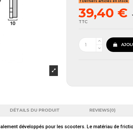
Derniers articles en stock
39,40 €
TTC
AJOU
DÉTAILS DU PRODUIT
REVIEWS
(0)
ialement
développés
pour
les
scooters.
Le
matériau
de
fricti