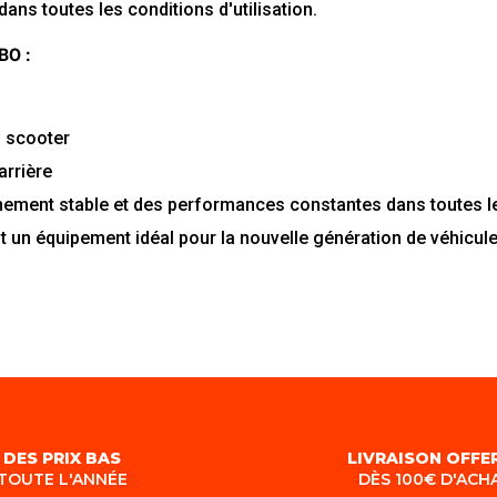
dans
toutes
les
conditions
d'utilisation.
BO :
s
scooter
arrière
nement
stable
et
des
performances
constantes
dans
toutes
l
t
un
équipement
idéal
pour
la
nouvelle
génération
de
véhicul
DES PRIX BAS
LIVRAISON OFFE
TOUTE L'ANNÉE
DÈS 100€ D'ACH