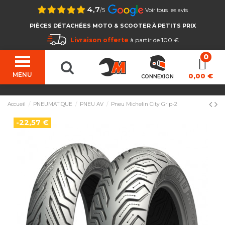
4,7
/5
Voir tous les avis
PIÈCES DÉTACHÉES MOTO & SCOOTER À PETITS PRIX
Livraison offerte
à partir de 100 €
MENU
0,00 €
CONNEXION
Accueil
PNEUMATIQUE
PNEU AV
Pneu Michelin City Grip-2
-22,57 €